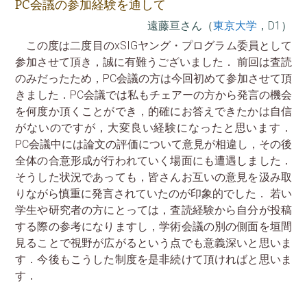
PC会議の参加経験を通して
遠藤亘さん（
東京大学
，D1）
この度は二度目のxSIGヤング・プログラム委員として
参加させて頂き，誠に有難うございました． 前回は査読
のみだったため，PC会議の方は今回初めて参加させて頂
きました．PC会議では私もチェアーの方から発言の機会
を何度か頂くことができ，的確にお答えできたかは自信
がないのですが，大変良い経験になったと思います．
PC会議中には論文の評価について意見が相違し，その後
全体の合意形成が行われていく場面にも遭遇しました．
そうした状況であっても，皆さんお互いの意見を汲み取
りながら慎重に発言されていたのが印象的でした． 若い
学生や研究者の方にとっては，査読経験から自分が投稿
する際の参考になりますし，学術会議の別の側面を垣間
見ることで視野が広がるという点でも意義深いと思いま
す．今後もこうした制度を是非続けて頂ければと思いま
す．