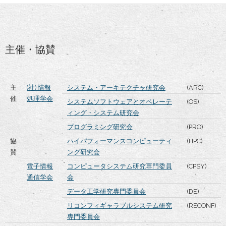
主催・協賛
主
(社) 情報
システム・アーキテクチャ研究会
(ARC)
催
処理学会
システムソフトウェアとオペレーテ
(OS)
ィング・システム研究会
プログラミング研究会
(PRO)
協
ハイパフォーマンスコンピューティ
(HPC)
賛
ング研究会
電子情報
コンピュータシステム研究専門委員
(CPSY)
通信学会
会
データ工学研究専門委員会
(DE)
リコンフィギャラブルシステム研究
(RECONF)
専門委員会