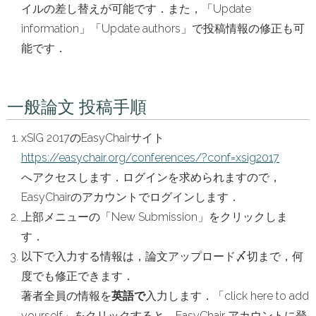
イルの差し替えが可能です．また，「Update
information」「Update authors」で投稿情報の修正も可
能です．
一般論文 投稿手順
xSIG 2017のEasyChairサイト
https://easychair.org/conferences/?conf=xsig2017
へアクセスします．ログインを求められますので，
EasyChairのアカウントでログインします．
上部メニューの「New Submission」をクリックしま
す．
以下で入力する情報は，論文アップロード〆切まで，何
度でも修正できます．
著者全員の情報を
英語で
入力します．「click here to add
yourself」をクリックすると，EasyChair アカウントに登